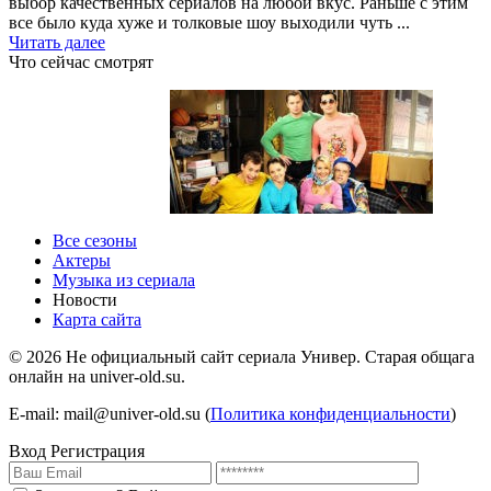
выбор качественных сериалов на любой вкус. Раньше с этим
все было куда хуже и толковые шоу выходили чуть ...
Читать далее
Что сейчас смотрят
1 сезон 1 серия
1 сезон
Все сезоны
Актеры
Музыка из сериала
Новости
Карта сайта
©
2026
Не официальный сайт сериала Универ. Старая общага
онлайн на univer-old.su.
E-mail: mail@univer-old.su (
Политика конфиденциальности
)
Вход
Регистрация