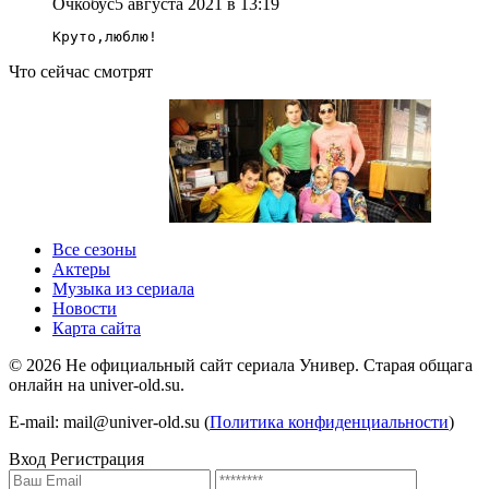
Очкобус
5 августа 2021 в 13:19
Круто,люблю!
Что сейчас смотрят
1 сезон 1 серия
1 сезон
Все сезоны
Актеры
Музыка из сериала
Новости
Карта сайта
©
2026
Не официальный сайт сериала Универ. Старая общага
онлайн на univer-old.su.
E-mail: mail@univer-old.su (
Политика конфиденциальности
)
Вход
Регистрация