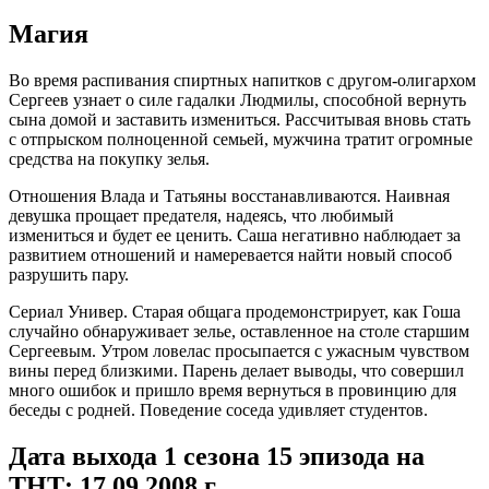
Магия
Во время распивания спиртных напитков с другом-олигархом
Сергеев узнает о силе гадалки Людмилы, способной вернуть
сына домой и заставить измениться. Рассчитывая вновь стать
с отпрыском полноценной семьей, мужчина тратит огромные
средства на покупку зелья.
Отношения Влада и Татьяны восстанавливаются. Наивная
девушка прощает предателя, надеясь, что любимый
измениться и будет ее ценить. Саша негативно наблюдает за
развитием отношений и намеревается найти новый способ
разрушить пару.
Сериал Универ. Старая общага продемонстрирует, как Гоша
случайно обнаруживает зелье, оставленное на столе старшим
Сергеевым. Утром ловелас просыпается с ужасным чувством
вины перед близкими. Парень делает выводы, что совершил
много ошибок и пришло время вернуться в провинцию для
беседы с родней. Поведение соседа удивляет студентов.
Дата выхода 1 сезона 15 эпизода на
ТНТ: 17.09.2008 г.