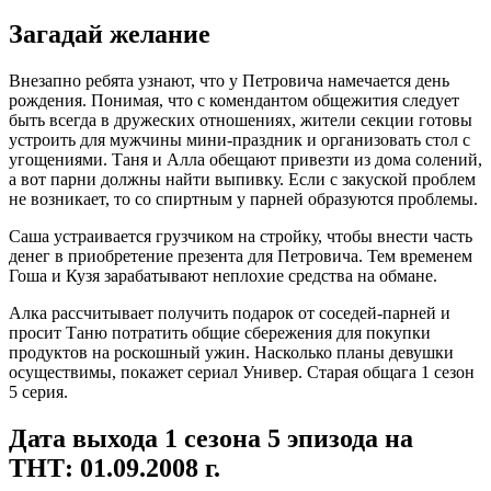
Загадай желание
Внезапно ребята узнают, что у Петровича намечается день
рождения. Понимая, что с комендантом общежития следует
быть всегда в дружеских отношениях, жители секции готовы
устроить для мужчины мини-праздник и организовать стол с
угощениями. Таня и Алла обещают привезти из дома солений,
а вот парни должны найти выпивку. Если с закуской проблем
не возникает, то со спиртным у парней образуются проблемы.
Саша устраивается грузчиком на стройку, чтобы внести часть
денег в приобретение презента для Петровича. Тем временем
Гоша и Кузя зарабатывают неплохие средства на обмане.
Алка рассчитывает получить подарок от соседей-парней и
просит Таню потратить общие сбережения для покупки
продуктов на роскошный ужин. Насколько планы девушки
осуществимы, покажет сериал Универ. Старая общага 1 сезон
5 серия.
Дата выхода 1 сезона 5 эпизода на
ТНТ: 01.09.2008 г.