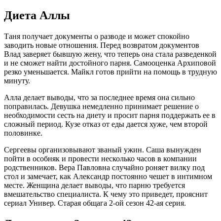
Диета Аллы
Таня получает документы о разводе и может спокойно
заводить новые отношения. Перед возвратом документов
Влад заверяет бывшую жену, что теперь она стала разведенкой
и не сможет найти достойного парня. Самооценка Архиповой
резко уменьшается. Майкл готов прийти на помощь в трудную
минуту.
Алла делает выводы, что за последнее время она сильно
поправилась. Девушка немедленно принимает решение о
необходимости сесть на диету и просит парня поддержать ее в
сложный период. Кузе отказ от еды дается хуже, чем второй
половинке.
Сергеевы организовывают званый ужин. Саша вынужден
пойти в особняк и провести несколько часов в компании
родственников. Вера Павловна случайно роняет вилку под
стол и замечает, как Александр постоянно чешет в интимном
месте. Женщина делает выводы, что парню требуется
вмешательство специалиста. К чему это приведет, прояснит
сериал Универ. Старая общага 2-ой сезон 42-ая серия.