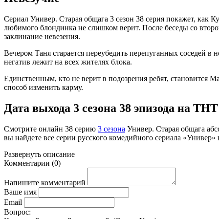
Сериал Универ. Старая общага 3 сезон 38 серия покажет, как К
любимого блондинка не слишком верит. После беседы со втор
заклинание невезения.
Вечером Таня старается переубедить перепуганных соседей в н
негатив лежит на всех жителях блока.
Единственным, кто не верит в подозрения ребят, становится М
способ изменить карму.
Дата выхода 3 сезона 38 эпизода на ТНТ: 
Смотрите онлайн
38 серию
3 сезона
Универ. Старая общага абс
вы найдете все серии русского комедийного сериала «Универ» 
Развернуть
описание
Комментарии
(
0
)
Напишите комментарий
Ваше имя
Email
Вопрос: