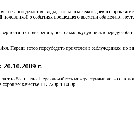
узя внезапно делает выводы, что на нем лежит древнее проклятие
ой половинкой о событиях прошедшего времени оба делают неу
еверности их подозрений, но, только окунувшись в череду собст
айкл. Парень готов переубедить приятелей в заблуждениях, но в
20.10.2009 г.
олютно бесплатно. Переключайтесь между сериями легко с помо
в хорошем качестве HD 720p и 1080p.