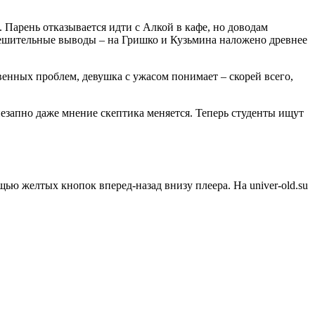
. Парень отказывается идти с Алкой в кафе, но доводам
тешительные выводы – на Гришко и Кузьмина наложено древнее
венных проблем, девушка с ужасом понимает – скорей всего,
незапно даже мнение скептика меняется. Теперь студенты ищут
щью желтых кнопок вперед-назад внизу плеера. На
univer-old.su