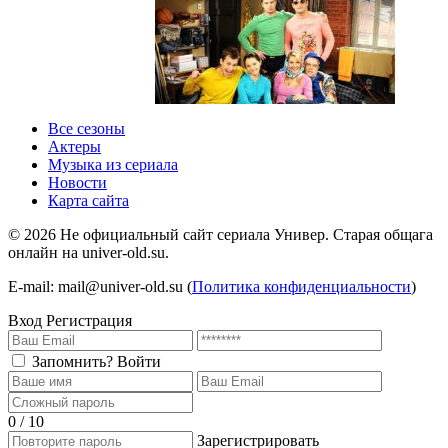
1 сезон 1 серия
1 сезон
Все сезоны
Актеры
Музыка из сериала
Новости
Карта сайта
©
2026
Не официальный сайт сериала Универ. Старая общага
онлайн на univer-old.su.
E-mail: mail@univer-old.su (
Политика конфиденциальности
)
Вход
Регистрация
Запомнить?
Войти
0 / 10
Зарегистрировать