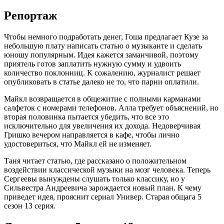
Репортаж
Чтобы немного подработать денег, Гоша предлагает Кузе за
небольшую плату написать статью о музыканте и сделать
юношу популярным. Идея кажется заманчивой, поэтому
приятель готов заплатить нужную сумму и удвоить
количество поклонниц. К сожалению, журналист решает
опубликовать в статье далеко не то, что парни оплатили.
Майкл возвращается в общежитие с полными карманами
салфеток с номерами телефонов. Алла требует объяснений, но
вторая половинка пытается убедить, что все это
исключительно для увеличения их дохода. Недоверчивая
Гришко вечером направляется в кафе, чтобы лично
удостовериться, что Майкл ей не изменяет.
Таня читает статью, где рассказано о положительном
воздействии классической музыки на мозг человека. Теперь
Сергеевы вынуждены слушать только классику, но у
Сильвестра Андреевича зарождается новый план. К чему
приведет идея, прояснит сериал Универ. Старая общага 5
сезон 13 серия.