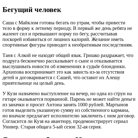
Бегущий человек
Саша с Майклом готовы бегать по утрам, чтобы привести
тело в форму к летнему периоду. В первый же день ребята не
жалеют сил и превышают норму по бегу, рассчитывая
поскорей избавиться от лишних калорий. Желание иметь
спортивные фигуры приводит к необратимым последствиям.
Таня с Алкой не находят общий язык. Гришко раздражает, что
подруга бесконечно рассказывает о сыне и отказывается
выслушивать новости об изменениях в судьбе блондинки.
Архипова воспринимает это как зависть из-за отсутствия
детей и договаривается с Сашей, что оставит их Алешу
приятельнице на целый день.
У Кузи назначено выступление на вечер, но одна из струн на
гитаре оказывается порванной. Парень не может найти деньги
из заначки и просит Антона занять 1000 рублей. Мартынов
готов выделить указанную сумму из собственного кармана,
но вначале предлагает исполнителю заключить с ним договор.
Согласится ли Кузя на авантюру, продемонстрирует сериал
Универ. Старая общага 5-ый сезон 32-ая серия.